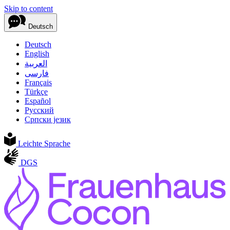
Skip to content
Deutsch
Deutsch
English
العربية
فارسی
Français
Türkçe
Español
Русский
Српски језик
Leichte Sprache
DGS